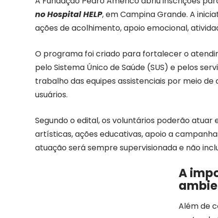
A Fundação Pedro Américo abriu inscrições pa
no Hospital HELP
, em Campina Grande. A inici
ações de acolhimento, apoio emocional, ativid
O programa foi criado para fortalecer o aten
pelo Sistema Único de Saúde (SUS) e pelos serv
trabalho das equipes assistenciais por meio de
usuários.
Segundo o edital, os voluntários poderão atuar 
artísticas, ações educativas, apoio a campanhas
atuação será sempre supervisionada e não inclui 
A impo
ambien
Além de co