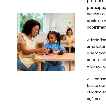
pretende f
participa
aqueles q
apoio de 
acolhimen
Atividades
uma leitu
a sensaçã
acompanha
é tornar 
A Fundaçã
busca apr
cuidado s
ações de 